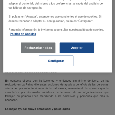
adaptar el contenido del mismo a tus preferencias, a través del análisis de
tus hábitos de navegación.
Si pulsas en "Aceptar", entendemos que consientes el uso de cookies. Si
deseas rechazar o adaptar su configuración, pulsa en "Configurar".
Para más información, te invitamos a consultar nuestra política de cookies.
Política de Cookies
Una de las principales virtudes y capacidades de las entidades del tercer sector es
Rechazarlas todas
Aceptar
su agilidad frente a las necesidades que van surgiendo en el entorno que las
acoge. La Fundación DISA, convencida de esta capacidad, sigue haciendo uso de
ella cada vez que la situación lo requiere. Un ejemplo claro fue su gestión de ayuda
ante la pandemia sufrida el pasado año, pero ahora, vuelve a reafirmar su
Configurar
compromiso ante la sociedad, concretamente ante la palmera, gracias a una serie
de acciones y ayudas de emergencia puestas en marcha en el momento del inicio
de la erupción volcánica de Cumbre Vieja.
En contacto directo con instituciones y entidades sin ánimo de lucro, ya ha
realizado en La Palma diferentes acciones de ayuda a beneficio de las personas
afectadas por este fenómeno de la naturaleza, manteniendo la apuesta que la
caracteriza por desarrollar iniciativas de la mano de las organizaciones que
trabajan en primera línea atendiendo a los colectivos y personas que más lo
necesitan.
La mejor ayuda: apoyo emocional y psicológico