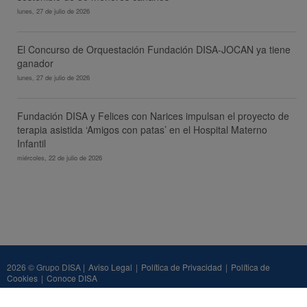
lunes, 27 de julio de 2026
El Concurso de Orquestación Fundación DISA-JOCAN ya tiene
ganador
lunes, 27 de julio de 2026
Fundación DISA y Felices con Narices impulsan el proyecto de
terapia asistida ‘Amigos con patas’ en el Hospital Materno
Infantil
miércoles, 22 de julio de 2026
2026 © Grupo DISA |
Aviso Legal
|
Política de Privacidad
|
Política de
Cookies
|
Conoce DISA