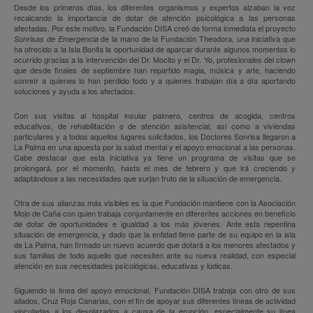
Desde los primeros días, los diferentes organismos y expertos alzaban la voz
recalcando la importancia de dotar de atención psicológica a las personas
afectadas. Por este motivo, la Fundación DISA creó de forma inmediata el proyecto
de la mano de la Fundación Theodora, una iniciativa que
Sonrisas de Emergencia
ha ofrecido a la Isla Bonita la oportunidad de aparcar durante algunos momentos lo
ocurrido gracias a la intervención del Dr. Mocito y el Dr. Yo, profesionales del clown
que desde finales de septiembre han repartido magia, música y arte, haciendo
sonreír a quienes lo han perdido todo y a quienes trabajan día a día aportando
soluciones y ayuda a los afectados.
Con sus visitas al hospital insular palmero, centros de acogida, centros
educativos, de rehabilitación o de atención asistencial, así como a viviendas
particulares y a todos aquellos lugares solicitados, los Doctores Sonrisa llegaron a
La Palma en una apuesta por la salud mental y el apoyo emocional a las personas.
Cabe destacar que esta iniciativa ya tiene un programa de visitas que se
prolongará, por el momento, hasta el mes de febrero y que irá creciendo y
adaptándose a las necesidades que surjan fruto de la situación de emergencia.
Otra de sus alianzas más visibles es la que Fundación mantiene con la Asociación
Mojo de Caña con quien trabaja conjuntamente en diferentes acciones en beneficio
de dotar de oportunidades e igualdad a los más jóvenes. Ante esta repentina
situación de emergencia, y dado que la entidad tiene parte de su equipo en la isla
de La Palma, han firmado un nuevo acuerdo que dotará a los menores afectados y
sus familias de todo aquello que necesiten ante su nueva realidad, con especial
atención en sus necesidades psicológicas, educativas y lúdicas.
Siguiendo la línea del apoyo emocional, Fundación DISA trabaja con otro de sus
aliados, Cruz Roja Canarias, con el fin de apoyar sus diferentes líneas de actividad
vinculadas a los desplazados a causa de la erupción, especialmente su línea