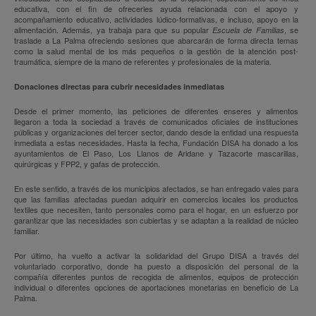
educativa, con el fin de ofrecerles ayuda relacionada con el apoyo y
acompañamiento educativo, actividades lúdico-formativas, e incluso, apoyo en la
alimentación. Además, ya trabaja para que su popular
, se
Escuela de Familias
traslade a La Palma ofreciendo sesiones que abarcarán de forma directa temas
como la salud mental de los más pequeños o la gestión de la atención post-
traumática, siempre de la mano de referentes y profesionales de la materia.
Donaciones directas para cubrir necesidades inmediatas
Desde el primer momento, las peticiones de diferentes enseres y alimentos
llegaron a toda la sociedad a través de comunicados oficiales de instituciones
públicas y organizaciones del tercer sector, dando desde la entidad una respuesta
inmediata a estas necesidades. Hasta la fecha, Fundación DISA ha donado a los
ayuntamientos de El Paso, Los Llanos de Aridane y Tazacorte mascarillas,
quirúrgicas y FPP2, y gafas de protección.
En este sentido, a través de los municipios afectados, se han entregado vales para
que las familias afectadas puedan adquirir en comercios locales los productos
textiles que necesiten, tanto personales como para el hogar, en un esfuerzo por
garantizar que las necesidades son cubiertas y se adaptan a la realidad de núcleo
familiar.
Por último, ha vuelto a activar la solidaridad del Grupo DISA a través del
voluntariado corporativo, donde ha puesto a disposición del personal de la
compañía diferentes puntos de recogida de alimentos, equipos de protección
individual o diferentes opciones de aportaciones monetarias en beneficio de La
Palma.