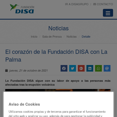
IR A DISAGRUPO
CONTACTO
Abrir
menú
Noticias
Inicio
Sala de Prensa
Noticias
Detalle
El corazón de la Fundación DISA con La
Palma
jueves, 21 de octubre de 2021
La Fundación DISA sigue con su labor de apoyo a las personas más
afectadas tras la erupción volcánica
Aviso de Cookies
Utilizamos cookies propias y de terceros para garantizar el funcionamiento
del sitio web y analizar su uso, además de para gestionar la publicidad y