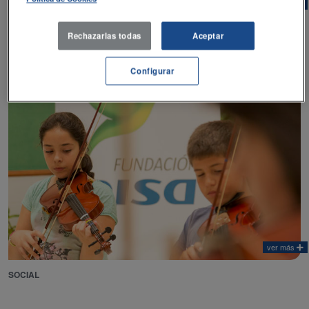
ver más
DEPORTIVO - CULTURAL
Rechazarlas todas
Aceptar
Configurar
ver más
SOCIAL