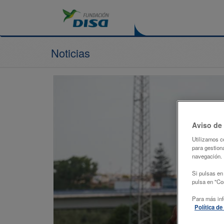
Noticias
Aviso de
Utilizamos c
para gestiona
navegación.
Si pulsas en
pulsa en "Con
Para más inf
Política d