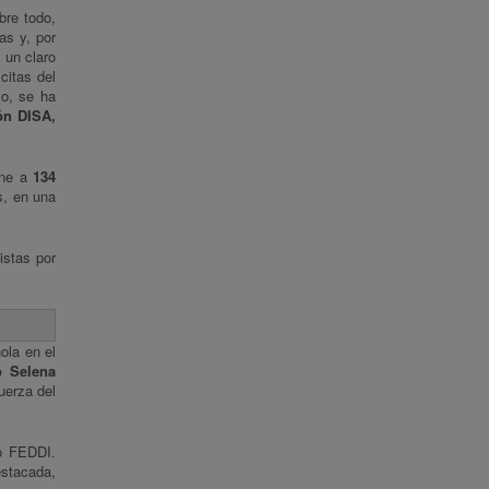
bre todo,
as y, por
 un claro
citas del
yo, se ha
ón DISA,
úne a
134
s, en una
istas por
ola en el
o Selena
uerza del
mo FEDDI.
estacada,