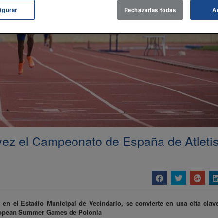
igurar
Rechazarlas todas
A
 vez el Campeonato de España de Atlet
en el Estadio Municipal de Vecindario, se convierte en una cita clave
uropean Summer Games de Polonia