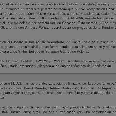
lsar el deporte para personas con discapacidad como un derecho real y, so
e su tiempo a entrenar y superarse de modo que puedan competir en Canari
campeonato, que reúne a los mejores atletas con distintas discapacidades, es
Atletismo Aire Libre FEDDI Fundación DISA 2026
, una de las grandes 
ctual, que se celebra por primera vez en Canarias. Este viernes, 22 de ma
lética, en la que
Amayra Peñate
, coordinadora de proyectos de la
Fundaci
yo en el
Estadio Municipal de Vecindario
, en Santa Lucía de Tirajana, re
 en pruebas de velocidad, medio fondo, fondo, saltos, lanzamientos y relevo
e cara a los
Virtus European Summer Games
de Polonia.
 18, T20/F20, T21/F21, T22/F22 y T23/F23, permitiendo agrupar a los deport
ón ajustada, ordenada y adaptada a los criterios técnicos de la federación.
etismo FEDDI, tras las grandes actuaciones firmadas por la selección españ
eportistas como
David Pineda, Deliber Rodríguez, Dionibel Rodriguez 
 para volver a competir al máximo nivel en aire libre y seguir mostrando la f
ual.
 acción a algunos de los clubes con mayor presencia dentro del atletis
CODA Huelva
, entre otras, acuden a Vecindario con una participación d