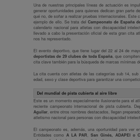
Una de nuestras principales líneas de actuación es impu
generar oportunidades para quienes dedican gran parte d
qué no, de soñar a realizar pruebas internacionales. Este 
ejemplo de ello. Se trata del
Campeonato de España de 
calendario nacional para atletas con discapacidad intele
llevado a cabo la presentación oficial de esta gran cita at
nos ha representado.
El evento deportivo, que tiene lugar del 22 al 24 de ma
deportistas de 29 clubes de toda España
, que compiten
cita clave también para la búsqueda de marcas mínimas d
La cita cuenta con atletas de las categorías sub 14, sub
edad, sexo y clase deportiva para garantizar una competici
Del mundial de pista cubierta al aire libre
Este es un momento especialmente ilusionante para el atl
reciente campeonato internacional de pista cubierta. D
Aguilar
, entre otros nombres destacados, llegan preparados
atletismo nacional para personas con discapacidad intelect
El campeonato es, además, una oportunidad para ver en
Entidades como
A LA PAR
,
San Ginés, ADAPEI o 