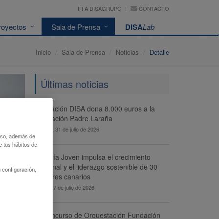
IR A DISAGRUPO
CONTACTO
royectos
Sala de Prensa
DISA
Lab
Inicio
Sala de Prensa
Noticias
Detalle
Últimas noticias
Fundación DISA dona 8.000 euros a la
Asociación Padre Laraña
viernes, 31 de julio de 2026
 uso, además de
e tus hábitos de
Energía Joven impulsa el crecimiento
personal y el liderazgo sostenible de 30
 configuración,
menores canarios
lunes, 27 de julio de 2026
El Concurso de Orquestación Fundación