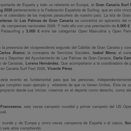
mportante de España y todo un referente en Europa, el
Gran Canaria Surf 
ng 2026
perteneciente a la Federación Española de Surfing, que en sólo cinc
n el calendario de los mejores parasurfers de nuestro país. La isla de Gran
anteras
de
Las Palmas de Gran Canaria
se convertirá en epicentro del m
los de campeones nacionales 2026. Y todo ello con una premiación de
6.000 €
 Parasurfing y
3.000 €
entre las categorías Open Masculina y Open Fem
n la presencia del vicepresidente segundo del Cabildo de Gran Canaria y con
Carlos Álamo;
la consejera de Servicios Sociales,
Isabel Mena;
el cons
ísica y Deportes del Ayuntamiento de Las Palmas de Gran Canaria,
Carla Ca
no de Canarias,
Lorena Hernández.
Que acompañaron a
la coordinadora de 
Gran Canaria Surf Fest 2026,
Vicente Pérez
.
este evento es fundamental para que las personas, independientement
que compiten sean ejemplo y referente de que no tienen límites. Éste es u
proyecto desde sus inicios: creemos en el deporte como derecho, como el
 Francesena
, seis veces campeón mundial y primer campeón del US Open
sual.
l mundo y de Europa y cinco veces campeona de España o el vasco,
Ibo
o seis años compitiendo.