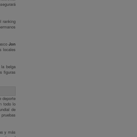
asegurará
l ranking
 hermanos
vasco
Jon
s locales
 la belga
s figuras
e deporte
n todo lo
undial de
a pruebas
ias y más