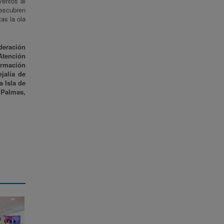
ventos al
descubren
as la ola
deración
 Atención
ormación
jalía de
a Isla de
 Palmas,