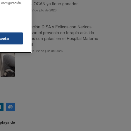
 configuración,
DISA-JOCAN ya tiene ganador
lunes, 27 de julio de 2026
Fundación DISA y Felices con Narices
impulsan el proyecto de terapia asistida
‘Amigos con patas’ en el Hospital Materno
ceptar
Infantil
miércoles, 22 de julio de 2026
playa de