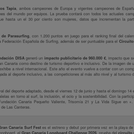
os Tapia
, ambos campeones de Europa y vigentes campeones de Españ
es del mundo por equipos. La prueba contará con todos los actuales cam
 hasta un el 30 por ciento son mujeres, datos que incrementan la parti
 de Parasurfing
, con 1.200 puntos en juego para el ranking final del calen
a Federación Española de Surfing, además de ser puntuable para el
Circuit
undación DISA
generó un
impacto publicitario de 960.000 €
, impacto que s
Gran Canaria como destino de turismo deportivo e inclusivo. De la imagen de 
exhibe a nivel internacional. Este año el evento vuelve a contar con un comp
ada al deporte inclusivo, a las competiciones al más alto nivel y al turismo d
al del deporte adaptado, desde el viernes 12 de junio y hasta el domingo 14 e
las en torno al surf, la inclusión, el ocio y la sostenibilidad. Con la partici
Fundación Canaria Pequeño Valiente, Trisomía 21 y La Vida Sigue en +. 
a de Las Canteras.
Gran Canaria Surf Fest
es el estreno y debut por primera vez en la playa de
ongboard, el
Gran Canaria Longboard Challenge 2026
, prueba del
circuito