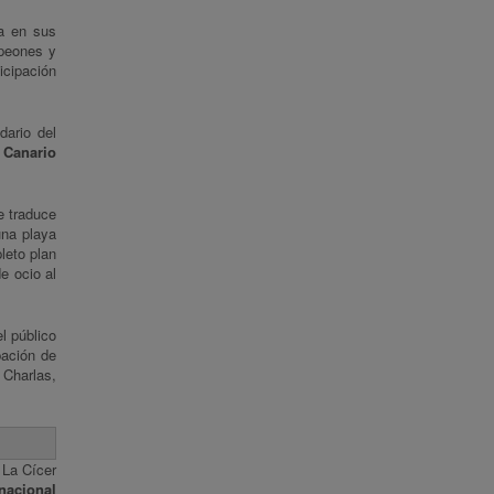
a en sus
peones y
cipación
dario del
o Canario
e traduce
una playa
leto plan
e ocio al
l público
pación de
Charlas,
 La Cícer
 nacional