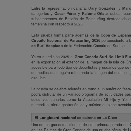
Entre la representación canaria,
Gary González
, y
Marc
categorías y
Óscar Pérez
y
Paloma Oñate
, subcampeon
subcampeones de España de Parasurfing destacando que
femenina con respecto a 2025.
Esta prueba forma parte además de la
Copa de España
Circuito Nacional de Parasurfing 2026
perteneciente a l
de Surf Adaptado
de la Federación Canaria de Surfing.
Ya en su edición 2025 el
Gran Canaria Surf No Limit F
en la exportación al exterior de la imagen de la isla de 
accesible para todo tipo de deportistas y usuarios que se 
de medios que seguirá reforzando la imagen del destino lig
aire libre.
La prueba se celebra además en torno a un auténtico festiv
podrá disfrutar de un variado programa de actividades parale
colectivos canarios como la Asociación Mi Hijo y Yo, 
mercadillo, oferta gastronómica y música en plena avenid
El Longboard nacional se estrena en La Cícer
Uno de los grandes alicientes de esta primera parada del
en Las Palmas de Gran Canaria de una prueba oficial de L