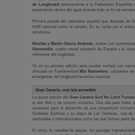
de Longboard
perteneciente a la Federación Española d
espectáculo dentro del agua durante todo un fin de seman
Primera parada del calendario español que después de Gra
2026 nacional como el canario. En su lucha por el ento
asturianos
Nicolás y Martín García Andrade
, ambos con numerosos 
Garmendia
, cuatro veces campeón de España o el cana
referentes del longboard.
Ya en su primera edición esta prueba contará con cerc
afincada en Fuerteventura
Mía Ramarkers
, campeona de
emergentes del longboard femenino nacional.
Gran Canaria, una isla accesible
La quinta edición del
Gran Canaria Surf No Limit Funda
al aire libre y de turismo inclusivo. Una isla para todos
necesario para el desarrollo de una competición inclus
Ciudades Surferas y su playa de Las Canteras, una de 
nacionales e internacionales como las que forman parte de
El clima, la variedad de playas, los paisajes impresionant