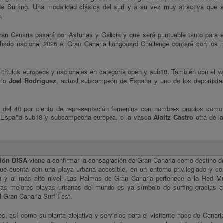
e Surfing. Una modalidad clásica del surf y a su vez muy atractiva que 
a.
n Canaria pasará por Asturias y Galicia y que será puntuable tanto para e
rchado nacional 2026 el Gran Canaria Longboard Challenge contará con los
títulos europeos y nacionales en categoría open y sub18. También con el 
rio
Joel Rodríguez
, actual subcampeón de España y uno de los deportista
a del 40 por ciento de representación femenina con nombres propios como
 España sub18 y subcampeona europea, o la vasca
Alaitz Castro
otra de la
ción DISA
viene a confirmar la consagración de Gran Canaria como destino d
 que cuenta con una playa urbana accesible, en un entorno privilegiado y co
iva y al más alto nivel. Las Palmas de Gran Canaria pertenece a la Red M
las mejores playas urbanas del mundo es ya símbolo de surfing gracias 
l Gran Canaria Surf Fest.
es, así como su planta alojativa y servicios para el visitante hace de Canar