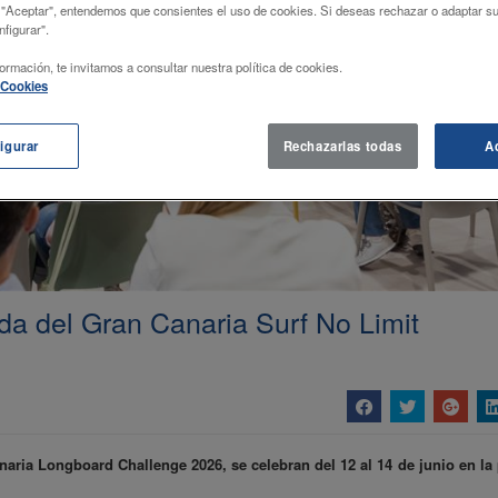
 "Aceptar", entendemos que consientes el uso de cookies. Si deseas rechazar o adaptar su
figurar".
ormación, te invitamos a consultar nuestra política de cookies.
e Cookies
igurar
Rechazarlas todas
A
 del Gran Canaria Surf No Limit
ria Longboard Challenge 2026, se celebran del 12 al 14 de junio en la 