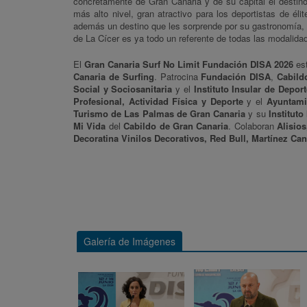
concretamente de Gran Canaria y de su capital el destino 
más alto nivel, gran atractivo para los deportistas de é
además un destino que les sorprende por su gastronomía, of
de La Cícer es ya todo un referente de todas las modalida
El
Gran Canaria Surf No Limit Fundación DISA 2026
est
Canaria de Surfing
. Patrocina
Fundación DISA
,
Cabild
Social y Sociosanitaria
y el
Instituto Insular de Depor
Profesional, Actividad Física y Deporte
y el
Ayuntami
Turismo de Las Palmas de Gran Canaria
y su
Institut
Mi Vida
del
Cabildo de Gran Canaria
. Colaboran
Alisio
Decoratina Vinilos Decorativos, Red Bull, Martínez C
Galería de Imágenes