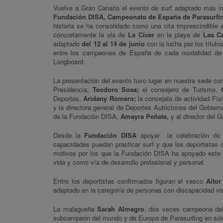
Vuelve a Gran Canaria el evento de surf adaptado más i
Fundación DISA, Campeonato de España de Parasurfi
historia se ha consolidado como una cita imprescindible e
concretamente la ola de
La Cícer
en la playa de
Las C
adaptado
del 12 al 14 de junio
con la lucha por los títu
entre los campeones de España de cada modalidad de
Longboard.
La presentación del evento tuvo lugar en nuestra sede co
Presidencia,
Teodoro Sosa;
el consejero de Turismo,
Deportes,
Aridany Romero;
la concejala de actividad F
y la directora general de Deportes Autóctonos del Gobier
de la Fundación DISA,
Amayra Peñate,
y al director del 
Desde la
Fundación DISA
apoyar la celebración de 
capacidades puedan practicar surf y que los deportistas 
motivos por los que la Fundación DISA ha apoyado este 
vida y como vía de desarrollo profesional y personal.
Entre los deportistas confirmados figuran el vasco
Aitor
adaptado en la categoría de personas con discapacidad vi
La malagueña
Sarah Almagro
, dos veces campeona de
subcampeón del mundo y de Europa de Parasurfing en sól