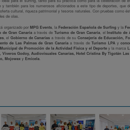
ideal para el surfing, tanto para su práctica como para la celebración de e
lite y también para los numerosos aficionados a este tipo de deportes, que 
erta cultural, riqueza patrimonial y tesoros naturales. Con pruebas como ést
des de olas.
á organizado por
MPG Events
, la
Federación Española de Surfing
y la
Fe
o de Gran Canaria
a través de
Turismo de Gran Canaria
, el
Instituto de
tes
, el
Gobierno de Canarias
a través de su
Consejería de Educación, F
ento de Las Palmas de Gran Canaria
a través de
Turismo LPA
y
conce
o Municipal de Promoción de la Actividad Física y el Deporte
y la marca
L
s, Viveros Godoy, Audiovisuales Canarias, Hotel Cristina By Tigotán Las
ano, Mojowax
y
Emicela
.