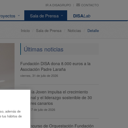
IR A DISAGRUPO
CONTACTO
royectos
Sala de Prensa
DISA
Lab
Inicio
Sala de Prensa
Noticias
Detalle
Últimas noticias
Fundación DISA dona 8.000 euros a la
Asociación Padre Laraña
viernes, 31 de julio de 2026
Energía Joven impulsa el crecimiento
personal y el liderazgo sostenible de 30
menores canarios
lunes, 27 de julio de 2026
 uso, además de
e tus hábitos de
El Concurso de Orquestación Fundación