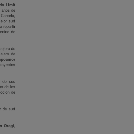
No Limit
o años de
 Canaria,
ejor surf
a repartir
enina de
sejero de
ejero de
mpoamor
proyectos
e de sus
no de los
ección de
 de surf
n Oregi
,