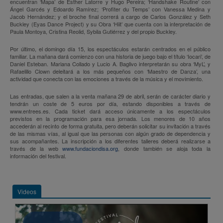
encuentran ‘Mapa’ de Esther Latorre y Hugo Pereira; ‘Handshake Routine’ con
Ángel Garcés y Edoardo Ramírez; ‘Profiter du Temps’ con Vanessa Medina y
Jacob Hernández; y el broche final correrá a cargo de Carlos González y Seth
Buckley (Eyas Dance Project) y su Obra ‘Hiit’ que cuenta con la interpretación de
Paula Montoya, Cristina Reolid, Sybila Gutiérrez y del propio Buckley.
Por último, el domingo día 15, los espectáculos estarán centrados en el público
familiar. La mañana dará comienzo con una historia de juego bajo el título ‘Iocari’, de
Daniel Esteban. Mariana Collado y Lucio A. Baglivo interpretarán su obra ‘MyL’, y
Rafaelillo Clown deleitará a los más pequeños con ‘Maestro de Danza’, una
actividad que conecta con las emociones a través de la música y el movimiento.
Las entradas, que salen a la venta mañana 29 de abril, serán de carácter diario y
tendrán un coste de 5 euros por día, estando disponibles a través de
www.entrees.es. Cada ticket dará acceso únicamente a los espectáculos
previstos en la programación para esa jornada. Los menores de 10 años
accederán al recinto de forma gratuita, pero deberán solicitar su invitación a través
de las mismas vías, al igual que las personas con algún grado de dependencia y
sus acompañantes. La inscripción a los diferentes talleres deberá realizarse a
través de la web
www.fundaciondisa.org
, donde también se aloja toda la
información del festival.
Videos