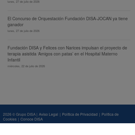
lunes, 27 de julio de 2026
El Concurso de Orquestación Fundación DISA-JOCAN ya tiene
ganador
lunes, 27 de julio de 2026
Fundación DISA y Felices con Narices impulsan el proyecto de
terapia asistida ‘Amigos con patas’ en el Hospital Materno
Infantil
miércoles, 22 de julio de 2026
2026 © Grupo DISA |
Aviso Legal
|
Política de Privacidad
|
Política de
Cookies
|
Conoce DISA