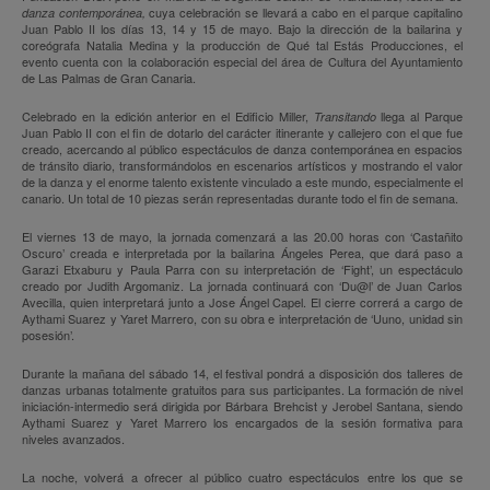
cuya celebración se llevará a cabo en el parque capitalino
danza contemporánea,
Juan Pablo II los días 13, 14 y 15 de mayo. Bajo la dirección de la bailarina y
coreógrafa Natalia Medina y la producción de Qué tal Estás Producciones, el
evento cuenta con la colaboración especial del área de Cultura del Ayuntamiento
de Las Palmas de Gran Canaria.
Celebrado en la edición anterior en el Edificio Miller,
llega al Parque
Transitando
Juan Pablo II con el fin de dotarlo del carácter itinerante y callejero con el que fue
creado, acercando al público espectáculos de danza contemporánea en espacios
de tránsito diario, transformándolos en escenarios artísticos y mostrando el valor
de la danza y el enorme talento existente vinculado a este mundo, especialmente el
canario. Un total de 10 piezas serán representadas durante todo el fin de semana.
El viernes 13 de mayo, la jornada comenzará a las 20.00 horas con ‘Castañito
Oscuro’ creada e interpretada por la bailarina Ángeles Perea, que dará paso a
Garazi Etxaburu y Paula Parra con su interpretación de ‘Fight’, un espectáculo
creado por Judith Argomaniz. La jornada continuará con ‘Du@l’ de Juan Carlos
Avecilla, quien interpretará junto a Jose Ángel Capel. El cierre correrá a cargo de
Aythami Suarez y Yaret Marrero, con su obra e interpretación de ‘Uuno, unidad sin
posesión’.
Durante la mañana del sábado 14, el festival pondrá a disposición dos talleres de
danzas urbanas totalmente gratuitos para sus participantes. La formación de nivel
iniciación-intermedio será dirigida por Bárbara Brehcist y Jerobel Santana, siendo
Aythami Suarez y Yaret Marrero los encargados de la sesión formativa para
niveles avanzados.
La noche, volverá a ofrecer al público cuatro espectáculos entre los que se