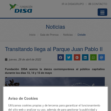
IR A DISAGRUPO
CONTACTO
Abrir
menú
Noticias
Inicio
Sala de Prensa
Noticias
Detalle
Transitando llega al Parque Juan Pablo II
jueves, 28 de abril de 2022
Fundación DISA acerca la danza contemporánea al público capitalino
durante los días 13, 14 y 15 de mayo
Aviso de Cookies
Utilizamos cookies propias y de terceros para garantizar el funcionamiento
del sitio web y analizar su uso, además de para gestionar la publicidad y