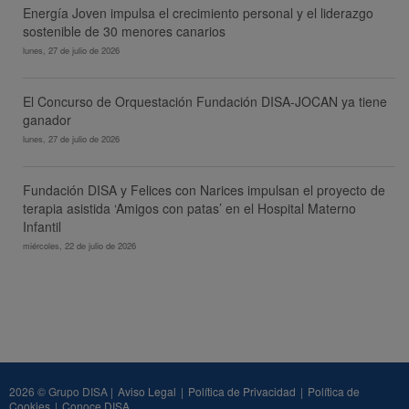
Energía Joven impulsa el crecimiento personal y el liderazgo
sostenible de 30 menores canarios
lunes, 27 de julio de 2026
El Concurso de Orquestación Fundación DISA-JOCAN ya tiene
ganador
lunes, 27 de julio de 2026
Fundación DISA y Felices con Narices impulsan el proyecto de
terapia asistida ‘Amigos con patas’ en el Hospital Materno
Infantil
miércoles, 22 de julio de 2026
2026 © Grupo DISA |
Aviso Legal
|
Política de Privacidad
|
Política de
Cookies
|
Conoce DISA