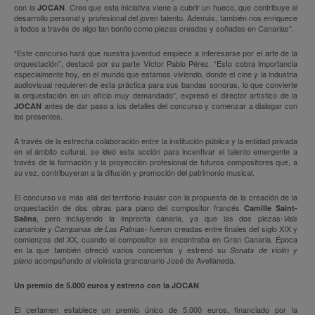
con la
. Creo que esta iniciativa viene a cubrir un hueco, que contribuye al
JOCAN
desarrollo personal y profesional del joven talento. Además, también nos enriquece
a todos a través de algo tan bonito como piezas creadas y soñadas en Canarias”.
“Este concurso hará que nuestra juventud empiece a interesarse por el arte de la
orquestación”, destacó por su parte Víctor Pablo Pérez. “Esto cobra importancia
especialmente hoy, en el mundo que estamos viviendo, donde el cine y la industria
audiovisual requieren de esta práctica para sus bandas sonoras, lo que convierte
la orquestación en un oficio muy demandado”, expresó el director artístico de la
antes de dar paso a los detalles del concurso y comenzar a dialogar con
JOCAN
los presentes.
A través de la estrecha colaboración entre la institución pública y la entidad privada
en el ámbito cultural, se ideó esta acción para incentivar el talento emergente a
través de la formación y la proyección profesional de futuros compositores que, a
su vez, contribuyeran a la difusión y promoción del patrimonio musical.
El concurso va más allá del territorio insular con la propuesta de la creación de la
orquestación de dos obras para piano del compositor francés
Camille Saint-
, pero incluyendo la impronta canaria, ya que las dos piezas-
Saëns
Vals
y
fueron creadas entre finales del siglo XIX y
canariote
Campanas de Las Palmas-
comienzos del XX, cuando el compositor se encontraba en Gran Canaria. Época
en la que también ofreció varios conciertos y estrenó su
Sonata de violín y
acompañando al violinista grancanario José de Avellaneda.
piano
Un premio de 5.000 euros y estreno con la JOCAN
El certamen establece un premio único de 5.000 euros, financiado por la