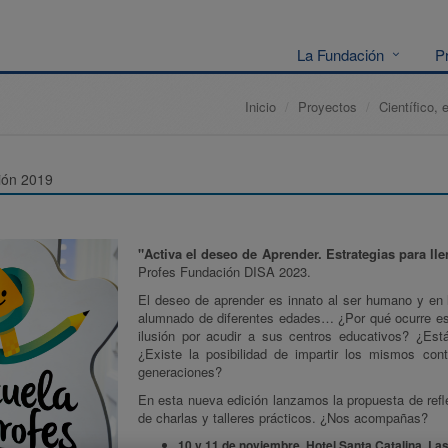
La Fundación
P
Inicio
Proyectos
Científico, 
ión 2019
"Activa el deseo de Aprender. Estrategias para ll
Profes Fundación DISA 2023.
El deseo de aprender es innato al ser humano y en
alumnado de diferentes edades… ¿Por qué ocurre es
ilusión por acudir a sus centros educativos? ¿Es
¿Existe la posibilidad de impartir los mismos co
generaciones?
En esta nueva edición lanzamos la propuesta de refl
de charlas y talleres prácticos. ¿Nos acompañas?
10 y 11 de noviembre. Hotel Santa Catalina. La