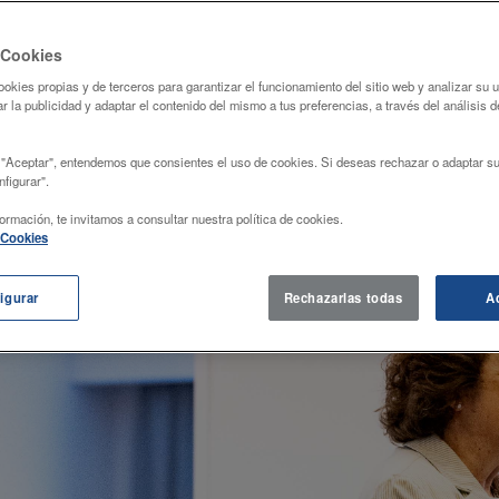
Entrada:
15 € (el importe íntegro de la entrada
para menores en situación de exculsión social)
Talleres infantiles
para los menores acompañante
 Cookies
Consulta el programa
ookies propias y de terceros para garantizar el funcionamiento del sitio web y analizar su
r la publicidad y adaptar el contenido del mismo a tus preferencias, a través del análisis d
Compra de entradas
 "Aceptar", entendemos que consientes el uso de cookies. Si deseas rechazar o adaptar su
figurar".
ormación, te invitamos a consultar nuestra política de cookies.
e Cookies
igurar
Rechazarlas todas
A