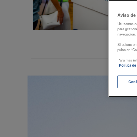
Aviso de
Utilizamos c
para gestiona
navegación.
Si pulsas en
pulsa en "Con
Para más inf
Política d
Conf