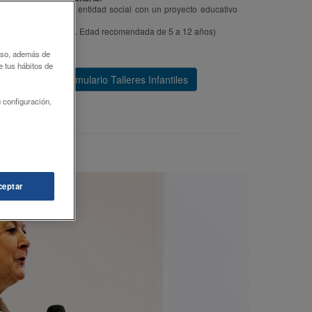
 será donado a una entidad social con un proyecto educativo
s (Plazas limitadas. Edad recomendada de 5 a 12 años)
 uso, además de
e tus hábitos de
Formulario Talleres Infantiles
 configuración,
ceptar