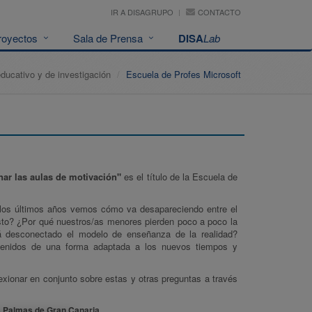
IR A DISAGRUPO
CONTACTO
royectos
Sala de Prensa
DISA
Lab
educativo y de investigación
Escuela de Profes Microsoft
enar las aulas de motivación"
es el título de la Escuela de
 los últimos años vemos cómo va desapareciendo entre el
to? ¿Por qué nuestros/as menores pierden poco a poco la
tá desconectado el modelo de enseñanza de la realidad?
ntenidos de una forma adaptada a los nuevos tiempos y
exionar en conjunto sobre estas y otras preguntas a través
s Palmas de Gran Canaria.