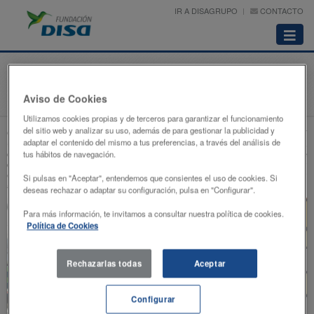
IR A DISAGRUPO
CONTACTO
Abrir
menú
Ferias de la infancia y la juventud
Aviso de Cookies
Inicio
Proyectos
Deportivo - Cultural
Ferias de la infancia y la juventud
Utilizamos cookies propias y de terceros para garantizar el funcionamiento
del sitio web y analizar su uso, además de para gestionar la publicidad y
Cada año, con motivo de las fiestas navideñas, la Fundación DISA colabora con el PIT
adaptar el contenido del mismo a tus preferencias, a través del análisis de
(Parque Infantil y Juvenil de Tenerife) y el Planeta Gran Canaria. Estas ferias,
celebradas en los recintos feriales correspondientes, ofrecen a toda la familia una serie
tus hábitos de navegación.
de atracciones, juegos y demás actividades lúdicas, así como formación y
entretenimiento en diferentes áreas cuyo objetivo es ofertar una alternativa de ocio y
Si pulsas en "Aceptar", entendemos que consientes el uso de cookies. Si
aprendizaje en el periodo vacacional de los más pequeños.
deseas rechazar o adaptar su configuración, pulsa en "Configurar".
Para más información, te invitamos a consultar nuestra política de cookies.
Política de Cookies
Rechazarlas todas
Aceptar
Configurar