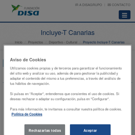
IR A DISAGRUPO
CONTACTO
Abrir
menú
Incluye-T Canarias
Inicio
Proyectos
Deportivo - Cultural
Proyecto Incluye-T Canarias
Aviso de Cookies
Edicion 2025 Dotación
Edicion 2024 Dotación
Utilizamos cookies propias y de terceros para garantizar el funcionamiento
Edición 2024 Formación
Edición 2023
Edición 2022
del sitio web y analizar su uso, además de para gestionar la publicidad y
adaptar el contenido del mismo a tus preferencias, a través del análisis de
Edición 2021
Edición 2020
tus hábitos de navegación.
Si pulsas en "Aceptar", entendemos que consientes el uso de cookies. Si
deseas rechazar o adaptar su configuración, pulsa en "Configurar".
Para más información, te invitamos a consultar nuestra política de cookies.
Política de Cookies
Rechazarlas todas
Aceptar