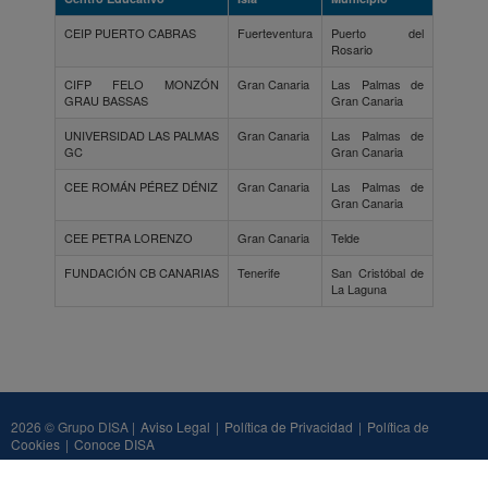
CEIP PUERTO CABRAS
Fuerteventura
Puerto del
Rosario
CIFP FELO MONZÓN
Gran Canaria
Las Palmas de
GRAU BASSAS
Gran Canaria
UNIVERSIDAD LAS PALMAS
Gran Canaria
Las Palmas de
GC
Gran Canaria
CEE ROMÁN PÉREZ DÉNIZ
Gran Canaria
Las Palmas de
Gran Canaria
CEE PETRA LORENZO
Gran Canaria
Telde
FUNDACIÓN CB CANARIAS
Tenerife
San Cristóbal de
La Laguna
2026 © Grupo DISA |
Aviso Legal
|
Política de Privacidad
|
Política de
Cookies
|
Conoce DISA