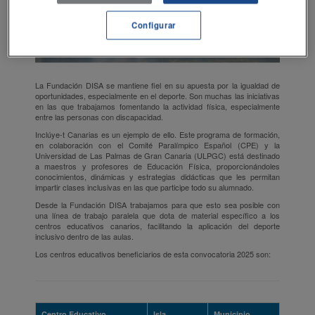
Configurar
La Fundación DISA se mantiene fiel en su apuesta por la igualdad de
oportunidades, especialmente en el deporte. Son muchas las iniciativas
en las que trabajamos fomentando la actividad física, especialmente
entre las personas con discapacidad.
Inclúye-t Canarias es un ejemplo de ello. Este programa de formación,
en colaboración con el Comité Paralímpico Español (CPE) y la
Universidad de Las Palmas de Gran Canaria (ULPGC) está destinado
a maestros y profesores de Educación Física, proporcionándoles
conocimientos, dinámicas y estrategias didácticas que les permitan
impartir clases inclusivas en las que participe todo su alumnado.
Desde la Fundación DISA trabajamos para que esto sea posible con
una línea de trabajo paralela que dota de material específico a los
centros educativos canarios, facilitando la aplicación del deporte
inclusivo dentro de las aulas.
Los centros educativos beneficiarios de esta convocatoria 2025 son:
Centro Educativo
Isla
Municipio