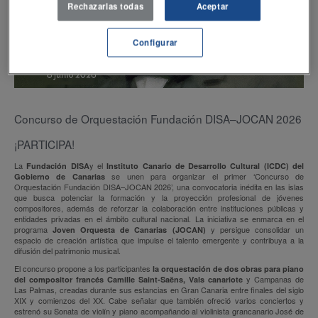
Rechazarlas todas
Aceptar
Configurar
Concurso de Orquestación Fundación DISA–JOCAN 2026
¡PARTICIPA!
La
y el
Fundación DISA
Instituto Canario de Desarrollo Cultural (ICDC) del
se unen para organizar el primer ‘Concurso de
Gobierno de Canarias
Orquestación Fundación DISA–JOCAN 2026’, una convocatoria inédita en las islas
que busca potenciar la formación y la proyección profesional de jóvenes
compositores, además de reforzar la colaboración entre instituciones públicas y
entidades privadas en el ámbito cultural nacional. La iniciativa se enmarca en el
programa
y persigue consolidar un
Joven Orquesta de Canarias (JOCAN)
espacio de creación artística que impulse el talento emergente y contribuya a la
difusión del patrimonio musical.
El concurso propone a los participantes
la orquestación de dos obras para piano
y Campanas de
del compositor francés Camille Saint-Saëns, Vals canariote
Las Palmas, creadas durante sus estancias en Gran Canaria entre finales del siglo
XIX y comienzos del XX. Cabe señalar que también ofreció varios conciertos y
estrenó su Sonata de violín y piano acompañando al violinista grancanario José de