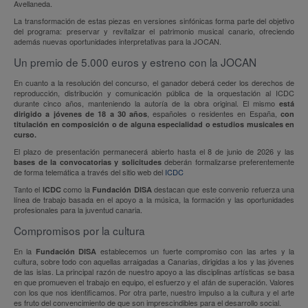
Avellaneda.
La transformación de estas piezas en versiones sinfónicas forma parte del objetivo
del programa: preservar y revitalizar el patrimonio musical canario, ofreciendo
además nuevas oportunidades interpretativas para la JOCAN.
Un premio de 5.000 euros y estreno con la JOCAN
En cuanto a la resolución del concurso, el ganador deberá ceder los derechos de
reproducción, distribución y comunicación pública de la orquestación al ICDC
durante cinco años, manteniendo la autoría de la obra original. El mismo
está
, españoles o residentes en España,
dirigido a jóvenes de 18 a 30 años
con
titulación en composición o de alguna especialidad o estudios musicales en
curso.
El plazo de presentación permanecerá abierto hasta el 8 de junio de 2026 y las
deberán formalizarse preferentemente
bases de la convocatorias y solicitudes
de forma telemática a través del sitio web del
ICDC
Tanto el
como la
destacan que este convenio refuerza una
ICDC
Fundación DISA
línea de trabajo basada en el apoyo a la música, la formación y las oportunidades
profesionales para la juventud canaria.
Compromisos por la cultura
En la
establecemos un fuerte compromiso con las artes y la
Fundación DISA
cultura, sobre todo con aquellas arraigadas a Canarias, dirigidas a los y las jóvenes
de las islas. La principal razón de nuestro apoyo a las disciplinas artísticas se basa
en que promueven el trabajo en equipo, el esfuerzo y el afán de superación. Valores
con los que nos identificamos. Por otra parte, nuestro impulso a la cultura y el arte
es fruto del convencimiento de que son imprescindibles para el desarrollo social.