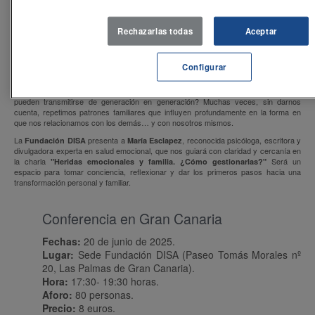
Rechazarlas todas
Aceptar
Configurar
Nueva sesión de Escuela de familias y de profes-Fundación DISA. MARÍA
ESCLAPEZ en Tenerife y Gran Canaria. ¿Sabías que las heridas emocionales
pueden transmitirse de generación en generación? Muchas veces, sin darnos
cuenta, repetimos patrones familiares que influyen profundamente en la forma en
que nos relacionamos con los demás… y con nosotros mismos.
La
presenta a
, reconocida psicóloga, escritora y
Fundación DISA
María Esclapez
divulgadora experta en salud emocional, que nos guiará con claridad y cercanía en
la charla
Será un
"Heridas emocionales y familia. ¿Cómo gestionarlas?"
espacio para tomar conciencia, reflexionar y dar los primeros pasos hacia una
transformación personal y familiar.
Conferencia en Gran Canaria
Fechas:
20 de junio de 2025.
Lugar:
Sede Fundación DISA (Paseo Tomás Morales nº
20, Las Palmas de Gran Canaria).
Hora:
17:30- 19:30 horas.
Aforo:
80 personas.
Precio:
8 euros.