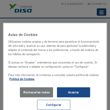
IR A DISAGRUPO
CONTACTO
Abrir
menú
Inicio
Proyectos
Científico, educativo y de investigación
Alejandro Villena
Aviso de Cookies
ALEJANDRO VILLENA
Utilizamos cookies propias y de terceros para garantizar el funcionamiento
del sitio web y analizar su uso, además de para gestionar la publicidad y
adaptar el contenido del mismo a tus preferencias, a través del análisis de
Destacado psicólogo general sanitario y sexólogo clínico español, reconocido por su
tus hábitos de navegación.
labor de investigación y divulgación sobre la salud sexual y las adicciones
comportamentales. Experto en sexología clínica y adicciones, con un enfoque
Si pulsas en "Aceptar", entendemos que consientes el uso de cookies. Si
particular en el impacto de la pornografía en adolescentes y adultos. Miembro del
Comité Nacional de expertos del Gobierno de España para la generación de entornos
deseas rechazar o adaptar su configuración, pulsa en "Configurar".
digitales seguros. Autor del libro ‘Por qué no? (2023).
@alejandrovillenapsicologia
Para más información, te invitamos a consultar nuestra política de cookies.
Política de Cookies
Rechazarlas todas
Aceptar
Configurar